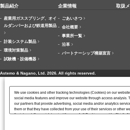
製品紹介
企業情報
取扱メ
産業用ガススプリング、オイ
ごあいさつ
ルダンパーおよび鉄道用製品
会社概要
事業所一覧
計装システム製品
沿革
環境対策製品
パートナーシップ構築宣言
試験機・設備機器
Astemo & Nagano, Ltd.
2026
. All rights reserved.
We use cookies and other tracking technologies (Cookies) on our website to
social media features and improve our website through access analysis. 
our partners that provide advertising, social media and/or analytics serv
them or that they have collected from your use of their services or other
the internet. If you wish to reject the use of all Cookies except for Strict
please click "OK". To select your preferences for each purpose, please cli
button displayed at the bottom left of this website or through the
"Privacy S