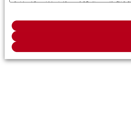
the internet. If you wish to reject the use of all Cookies except for Strict
please click "OK". To select your preferences for each purpose, please cli
button displayed at the bottom left of this website or through the
"Privacy S